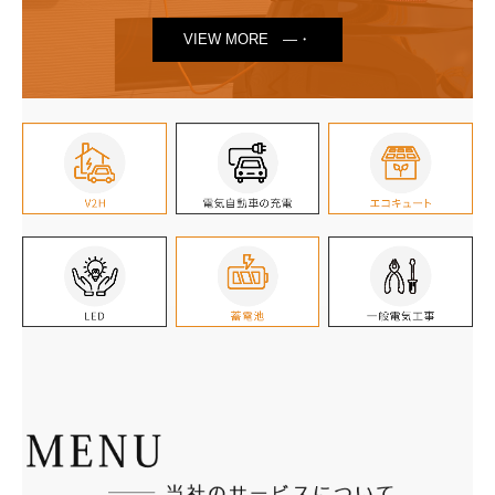
VIEW MORE ―・