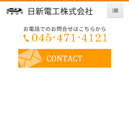
ホーム
V2H
電気自動車の充電
エコキュート
LED
蓄電池
一般電気工事
作業の流れ
施工実績
会社案内